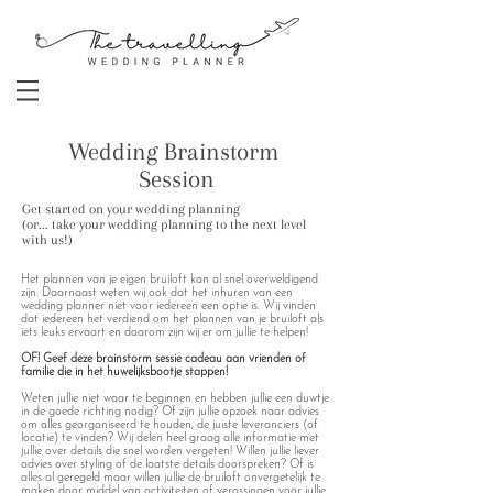
Wedding Brainstorm
Session
Get started on your wedding planning
(or... take your wedding planning to the next level
with us!)
Het plannen van je eigen bruiloft kan al snel overweldigend
zijn. Daarnaast weten wij ook dat het inhuren van een
wedding planner niet voor iedereen een optie is. Wij vinden
dat iedereen het verdiend om het plannen van je bruiloft als
iets leuks ervaart en daarom zijn wij er om jullie te helpen!
OF! Geef deze brainstorm sessie cadeau aan vrienden of
familie die in het huwelijksbootje stappen!
Weten jullie niet waar te beginnen en hebben jullie een duwtje
in de goede richting nodig? Of zijn jullie opzoek naar advies
om alles georganiseerd te houden, de juiste leveranciers (of
locatie) te vinden? Wij delen heel graag alle informatie met
jullie over details die snel worden vergeten! Willen jullie liever
advies over styling of de laatste details doorspreken? Of is
alles al geregeld maar willen jullie de bruiloft onvergetelijk te
maken door middel van activiteiten of verassingen voor jullie