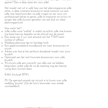
gasten? Dan is deze optie iets voor jullie!
Het maakt niet uit in welk fase van het planningsproces jullie
zitten, in deze creatieve brainstorm sessie luisteren wij naar
jullie visie, beantwoorden wij jullie vragen en zijn wij er om
professioneel advies te geven, jullie te inspireren en ervoor te
zorgen dat jullie kunnen genieten van een leuk en relaxt
planningsproces!
Hoe werkt het?
Jullie vullen onze "wishlist" in zodat wij achter jullie visie komen
(op basis hiervan bepalen we de inhoud van de sessie)
Een sessie van 2 uur met iemand van het TTWP team
(online of offline)
Wedding planning tips en handige tools
Een gepersonaliseerd moodboard om naar leveranciers te
sturen
Advies over hoe je het perfecte draaiboek maakt voor jouw
bruiloft
Optioneel: een lijst met favoriete leveranciers voor jullie
bruiloft
Wij sturen jullie een overzicht van alles wat we hebben
besproken, zodat jullie dit na de meeting nog een keertje
rustig door kunnen lezen.
€495 (Inclusief BTW)
PS: Op speciaal verzoek zijn wij ook in te huren voor jullie
wedding "pranks" (Zie de foto's hieronder voor enkele
voorbeelden!)