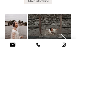
Meer informatie
CONTACT US
info@thetravellingweddingplanner.com
+31 625353062