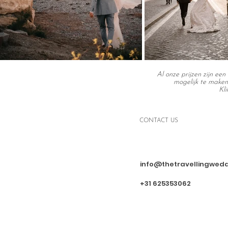
Al onze prijzen zijn een 
mogelijk te maken
Kli
CONTACT US
info@thetravellingwed
+31 625353062