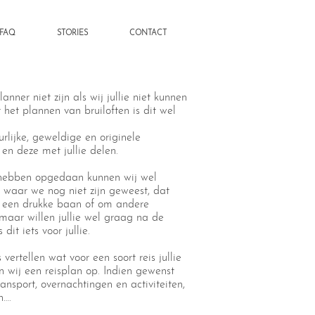
FAQ
STORIES
CONTACT
ner niet zijn als wij jullie niet kunnen
et plannen van bruiloften is dit wel
rlijke, geweldige en originele
en deze met jullie delen.
e hebben opgedaan kunnen wij wel
 waar we nog niet zijn geweest, dat
lie een drukke baan of om andere
maar willen jullie wel graag na de
dit iets voor jullie.
ertellen wat voor een soort reis jullie
n wij een reisplan op. Indien gewenst
ransport, overnachtingen en activiteiten,
n….