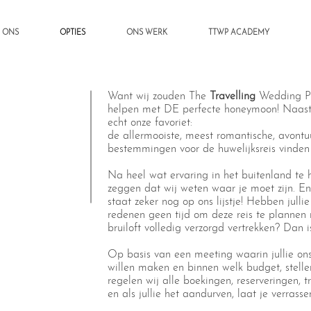
 ONS
OPTIES
ONS WERK
TTWP ACADEMY
Want wij zouden The
Travelling
Wedding Plan
helpen met DE perfecte honeymoon! Naast h
echt onze favoriet:
de allermooiste, meest romantische, avontuu
bestemmingen voor de huwelijksreis vinden 
Na heel wat ervaring in het buitenland t
zeggen dat wij weten waar je moet zijn. En
staat zeker nog op ons lijstje! Hebben jul
redenen geen tijd om deze reis te plannen 
bruiloft volledig verzorgd vertrekken? Dan is 
Op basis van een meeting waarin jullie ons v
willen maken en binnen welk budget, stelle
regelen wij alle boekingen, reserveringen, t
en als jullie het aandurven, laat je verrasse