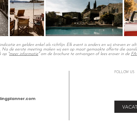
indicatie en gelden enkel als richtlijn. Elk event is anders en wij streven er a
. Na de eerste meeting maken wij een op maat gemaakte offerte die aansluit
k op "
meer informatie
" om de brochure te ontvangen of lees erover in de
FAQ
FOLLOW US
dingplanner.com
VACA