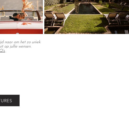
ltijd naar om het zo uniek
 op jullie wensen.
’s.
TURES