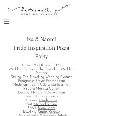
Iza & Naomi
Pride Inspiration Pizza
Party
Datum: 23 Oktober 2020
Wedding Planners: The Travelling Wedding
Planner
Styling: The Travelling Wedding Planner
Fotografie:
Stevie Peerenboom
Modellen:
Naomi Udo
&
I
za Ijzerman
Visagie:
Marissa Coster
Locatie:
Naturel Scheveningen
Bloemist:
Loose Florals
Dresses:
Lovely Lane
Suit:
Michael & Giso
Shoes:
Bronx shoes
Jewellery:
Studio Kroewe
Wedding cake:
Gebak van Tabak