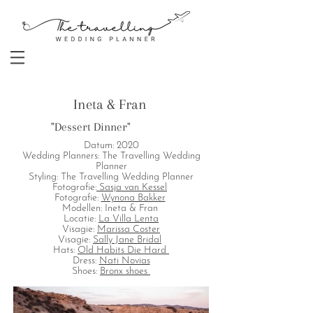
Ineta & Fran
"Dessert Dinner"
Datum: 2020
Wedding Planners: The Travelling Wedding
Planner
Styling: The Travelling Wedding Planner
Fotografie:
Sasja van Kessel
Fotografie:
Wynona Bakker
Modellen: Ineta & Fran
Locatie:
La Villa Lenta
Visagie:
Marissa Coster
Visagie:
Sally Jane Bridal
Hats:
Old Habits Die Hard
Dress:
Nati Novias
Shoes:
Bronx shoes